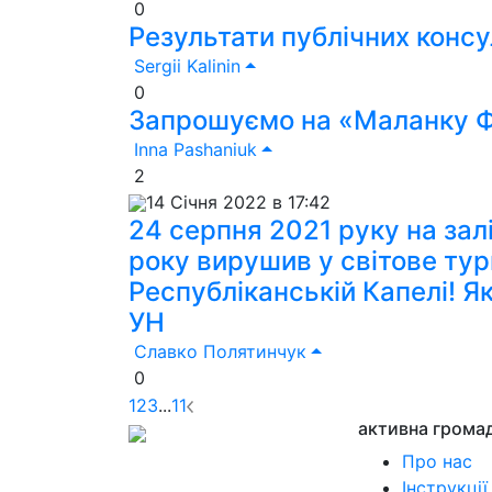
0
Результати публічних консу
Sergii Kalinin
0
Запрошуємо на «Маланку Фе
Inna Pashaniuk
2
14 Січня 2022 в 17:42
24 серпня 2021 руку на зал
року вирушив у світове ту
Республіканській Капелі! Я
УН
Славко Полятинчук
0
1
2
3
...
11
активна грома
Про нас
Інструкції