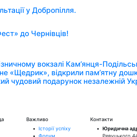
льтації у Добропілля.
ст» до Чернівців!
ізничному вокзалі Кам’янця-Подільсько
рне «Щедрик», відкрили пам’ятну дош
кий чудовий подарунок незалежній Укр
да
Важливо
Контакти
Історії успіху
Юридична ад
Форум
Ревуцького 44-