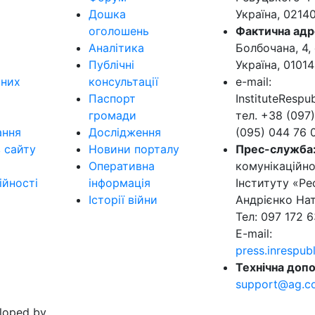
Дошка
Україна, 0214
оголошень
Фактична адр
Аналітика
Болбочана, 4, 
Публічні
Україна, 01014
ьних
консультації
e-mail:
Паспорт
InstituteResp
громади
тел. +38 (097)
ання
Дослідження
(095) 044 76 
в сайту
Новини порталу
Прес-служба
Оперативна
комунікаційно
ійності
інформація
Інституту «Ре
Історії війни
Андрієнко Нат
Тел: 097 172 6
E-mail:
press.inrespu
Технічна допо
support@ag.c
eloped by
.