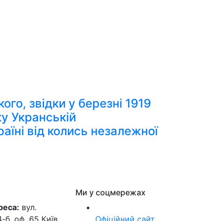
го, звідки у березні 1919
ку Укранській
аїні від колись незалежної
Ми у соцмережах
реса:
вул.
б, оф. 65 Київ,
Офіційний сайт