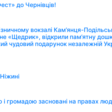
ст» до Чернівців!
ізничному вокзалі Кам’янця-Подільсько
рне «Щедрик», відкрили пам’ятну дош
кий чудовий подарунок незалежній Укр
 Ніжині
ю і громадою засновані на правах лю