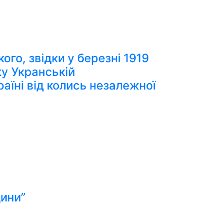
го, звідки у березні 1919
ку Укранській
аїні від колись незалежної
дини”