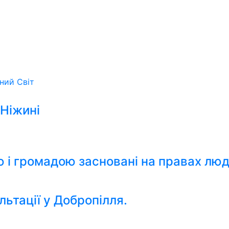
ьний
Світ
 Ніжині
ю і громадою засновані на правах лю
льтації у Добропілля.