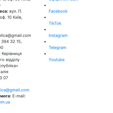
0
еса:
вул. П.
Facebook
оф. 10 Київ,
TikTok
ublica@gmail.com
Instagram
 394 32 15,
00
Telegram
:
Керівниця
го відділу
Youtube
спубліка»
алія
3 07
blica@gmail.com
мога:
E-mail:
om.ua