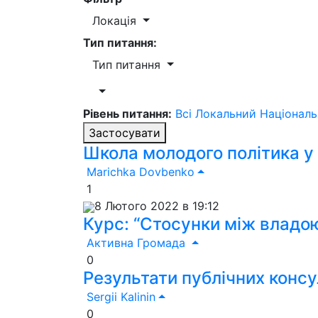
Локація
Тип питання:
Тип питання
Рівень питання:
Всі
Локальний
Націонал
Застосувати
Школа молодого політика у
Marichka Dovbenko
1
8 Лютого 2022 в 19:12
Курс: “Стосунки між владо
Активна Громада
0
Результати публічних консу
Sergii Kalinin
0