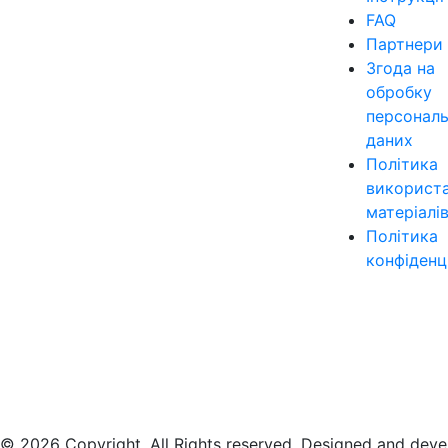
FAQ
Партнери
Згода на
обробку
персонал
даних
Політика
використ
матеріалі
Політика
конфіденц
© 2026 Copyright. All Rights reserved. Designed and dev