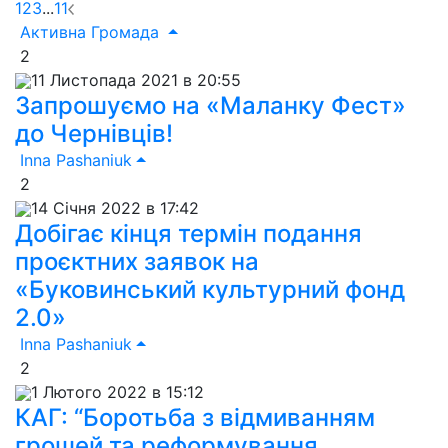
1
2
3
...
11
Активна Громада
2
11 Листопада 2021 в 20:55
Запрошуємо на «Маланку Фест»
до Чернівців!
Inna Pashaniuk
2
14 Січня 2022 в 17:42
Добігає кінця термін подання
проєктних заявок на
«Буковинський культурний фонд
2.0»
Inna Pashaniuk
2
1 Лютого 2022 в 15:12
КАГ: “Боротьба з відмиванням
грошей та реформування