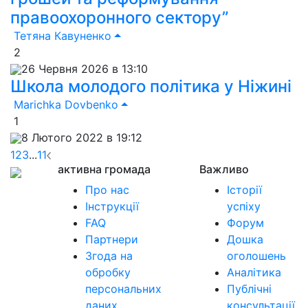
правоохоронного сектору”
Тетяна Кавуненко
2
26 Червня 2026 в 13:10
Школа молодого політика у Ніжині
Marichka Dovbenko
1
8 Лютого 2022 в 19:12
1
2
3
...
11
активна громада
Важливо
Про нас
Історії
Інструкції
успіху
FAQ
Форум
Партнери
Дошка
Згода на
оголошень
обробку
Аналітика
персональних
Публічні
даних
консультації