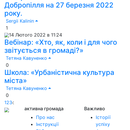
Добропілля на 27 березня 2022
року.
Sergii Kalinin
1
14 Лютого 2022 в 11:24
Вебінар: «Хто, як, коли і для чого
звітується в громаді?»
Тетяна Кавуненко
0
Школа: «Урбаністична культура
міста»
Тетяна Кавуненко
0
1
2
3
активна громада
Важливо
Про нас
Історії
Інструкції
успіху