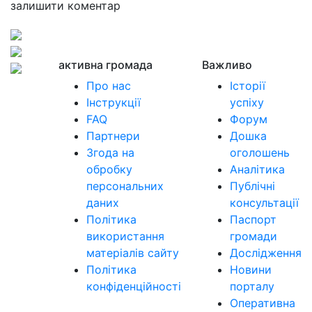
залишити коментар
активна громада
Важливо
Про нас
Історії
Інструкції
успіху
FAQ
Форум
Партнери
Дошка
Згода на
оголошень
обробку
Аналітика
персональних
Публічні
даних
консультації
Політика
Паспорт
використання
громади
матеріалів сайту
Дослідження
Політика
Новини
конфіденційності
порталу
Оперативна