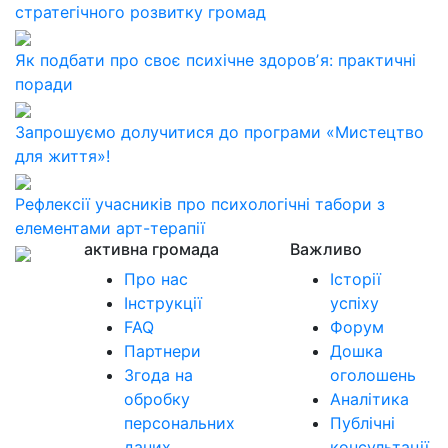
стратегічного розвитку громад
Як подбати про своє психічне здоровʼя: практичні
поради
Запрошуємо долучитися до програми «Мистецтво
для життя»!
Рефлексії учасників про психологічні табори з
елементами арт-терапії
активна громада
Важливо
Про нас
Історії
Інструкції
успіху
FAQ
Форум
Партнери
Дошка
Згода на
оголошень
обробку
Аналітика
персональних
Публічні
даних
консультації