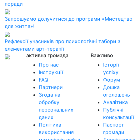
поради
Запрошуємо долучитися до програми «Мистецтво
для життя»!
Рефлексії учасників про психологічні табори з
елементами арт-терапії
активна громада
Важливо
Про нас
Історії
Інструкції
успіху
FAQ
Форум
Партнери
Дошка
Згода на
оголошень
обробку
Аналітика
персональних
Публічні
даних
консультації
Політика
Паспорт
використання
громади
матеріалів сайту
Дослідження