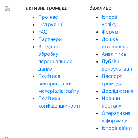
1
активна громада
Важливо
Про нас
Історії
Інструкції
успіху
FAQ
Форум
Партнери
Дошка
Згода на
оголошень
обробку
Аналітика
персональних
Публічні
даних
консультації
Політика
Паспорт
використання
громади
матеріалів сайту
Дослідження
Політика
Новини
конфіденційності
порталу
Оперативна
інформація
Історії війни