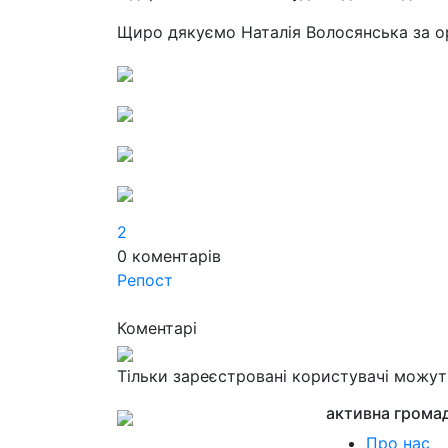
Щиро дякуємо Наталія Волосянська за ор
2
0
коментарів
Репост
Коментарі
Тільки зареєстровані користувачі можу
активна грома
Про нас