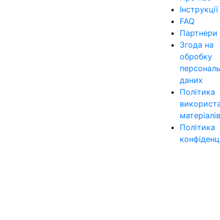
Інструкції
FAQ
Партнери
Згода на
обробку
персонал
даних
Політика
використ
матеріалі
Політика
конфіденц