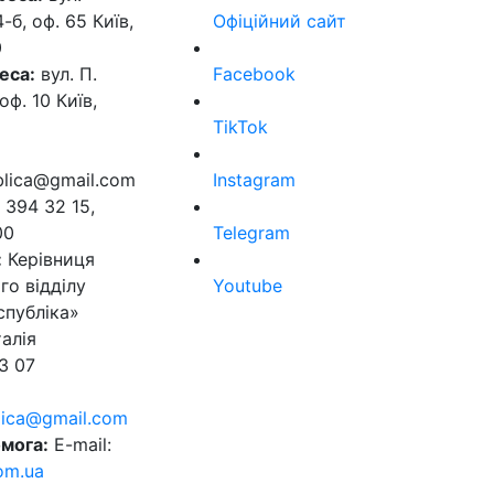
б, оф. 65 Київ,
Офіційний сайт
0
еса:
вул. П.
Facebook
оф. 10 Київ,
TikTok
ublica@gmail.com
Instagram
 394 32 15,
00
Telegram
:
Керівниця
го відділу
Youtube
спубліка»
алія
3 07
blica@gmail.com
мога:
E-mail:
om.ua