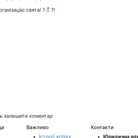
ганізацію свята! ?⛄?!
ть залишити коментар
да
Важливо
Контакти
Історії успіху
Юридична ад