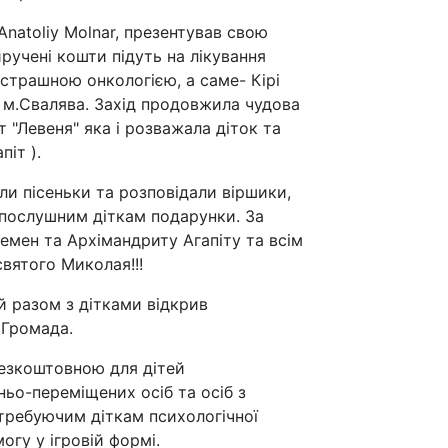
Anatoliy Molnar, презентував свою
иручені кошти підуть на лікування
 страшною онкологією, а саме- Кірі
з м.Свалява. Захід продовжила чудова
т "Левеня" яка і розважала діток та
піт ).
али пісеньки та розповідали віршики,
 послушним діткам подарунки. За
емен та Архімандриту Агапіту та всім
вятого Миколая!!!
й разом з дітками відкрив
 Громада.
безкоштовною для дітей
ньо-переміщених осіб та осіб з
потребуючим діткам психологічної
гу у ігровій формі.