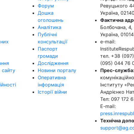
Форум
Ревуцького 44-
Дошка
Україна, 0214
оголошень
Фактична адр
Аналітика
Болбочана, 4, 
Публічні
Україна, 01014
ьних
консультації
e-mail:
Паспорт
InstituteResp
громади
тел. +38 (097)
ання
Дослідження
(095) 044 76 
в сайту
Новини порталу
Прес-служба
Оперативна
комунікаційно
ійності
інформація
Інституту «Ре
Історії війни
Андрієнко Нат
Тел: 097 172 6
E-mail:
press.inrespu
Технічна допо
support@ag.c