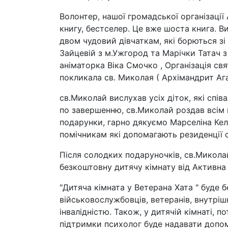
Волонтер, нашої громадської організації 
книгу, бестселер. Це вже шоста книга. В
двом чудовий дівчаткам, які борються зі
Зайцевій з м.Ужгород та Марічки Татач 
аніматорка Віка Смочко , Організація свя
покликала св. Миколая ( Архімандрит Ага
св.Миколай вислухав усіх діток, які спів
по завершенню, св.Миколай роздав всім
подарунки, гарно дякуємо Марселіна Кел
помічникам які допомагають резиденції с
Після солодких подаруночків, св.Микола
безкоштовну дитячу кімнату від Активна
"Дитяча кімната у Ветерана Хата " буде 
військовослужбовців, ветеранів, внутріш
інвалідністю. Також, у дитячій кімнаті, 
підтримки психолог буде надавати допомо