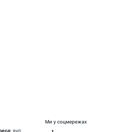
Ми у соцмережах
реса:
вул.