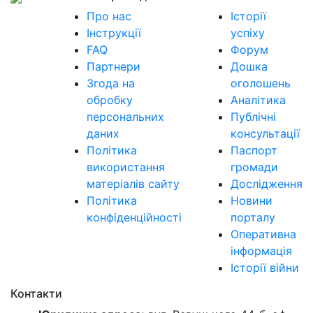
Про нас
Історії
Інструкції
успіху
FAQ
Форум
Партнери
Дошка
Згода на
оголошень
обробку
Аналітика
персональних
Публічні
даних
консультації
Політика
Паспорт
використання
громади
матеріалів сайту
Дослідження
Політика
Новини
конфіденційності
порталу
Оперативна
інформація
Історії війни
Контакти