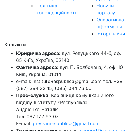
Політика
Новини
конфіденційності
порталу
Оперативна
інформація
Історії війни
Контакти
Юридична адреса:
вул. Ревуцького 44-б, оф.
65 Київ, Україна, 02140
Фактична адреса:
вул. П. Болбочана, 4, оф. 10
Київ, Україна, 01014
e-mail: InstituteRespublica@gmail.com тел. +38
(097) 394 32 15, (095) 044 76 00
Прес-служба:
Керівниця комунікаційного
відділу Інституту «Республіка»
Андрієнко Наталія
Тел: 097 172 63 07
E-mail:
press.inrespublica@gmail.com
Технічна допомога:
E-mail:
support@ag.com.ua