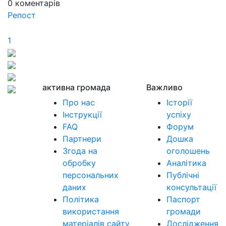
0
коментарів
Репост
1
активна громада
Важливо
Про нас
Історії
Інструкції
успіху
FAQ
Форум
Партнери
Дошка
Згода на
оголошень
обробку
Аналітика
персональних
Публічні
даних
консультації
Політика
Паспорт
використання
громади
матеріалів сайту
Дослідження