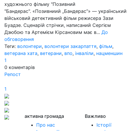
художнього фільму "Позивний
"Бандерас". «Позивниий „Бандерас“» — український
військовий детективний фільм режисера Зази
Буадзе. Сценарій стрічки, написаний Сергієм
Дзюбою та Артемієм Кірсановим має в...
До
обговорення
Теги:
волонтери
,
волонтери закарпаття
,
фільм
,
ветерана хата
,
ветерани
,
впо
,
інваліли
,
нацменшин
1
0
коментарів
Репост
1
активна громада
Важливо
Про нас
Історії