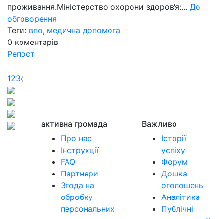
проживання.Міністерство охорони здоров‘я:...
До
обговорення
Теги:
впо
,
медична допомога
0
коментарів
Репост
1
2
3
активна громада
Важливо
Про нас
Історії
Інструкції
успіху
FAQ
Форум
Партнери
Дошка
Згода на
оголошень
обробку
Аналітика
персональних
Публічні