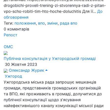
drogobichi-proveli-trening-zi-stvorennya-radi-z-pitan-
vpo-scho-robiti-tim-hto-hoche-doluchitis Для її...
До
обговорення
Теги:
положення
,
впо
,
зміни
,
рада впо
0
коментарів
Репост
ОМС
Публічна консультація у Ужгородській громаді
30 Жовтня 2023
Олександр Журик
Ужгород
Ужгородська міська рада запрошує мешканців
громади, представників громадських організацій
та ВПО, які проживають в громаді, долучитися до
публічної консультації щодо зʼясування
найефективнішого каналу комунікації міської ради