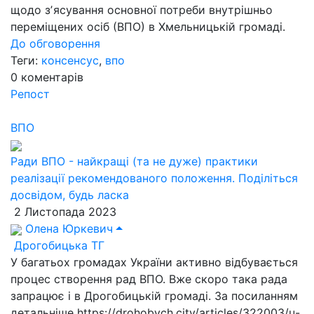
щодо зʼясування основної потреби внутрішньо
переміщених осіб (ВПО) в Хмельницькій громаді.
До обговорення
Теги:
консенсус
,
впо
0
коментарів
Репост
ВПО
Ради ВПО - найкращі (та не дуже) практики
реалізації рекомендованого положення. Поділіться
досвідом, будь ласка
2 Листопада 2023
Олена Юркевич
Дрогобицька ТГ
У багатьох громадах України активно відбувається
процес створення рад ВПО. Вже скоро така рада
запрацює і в Дрогобицькій громаді. За посиланням
детальніше https://drohobych.city/articles/322003/u-