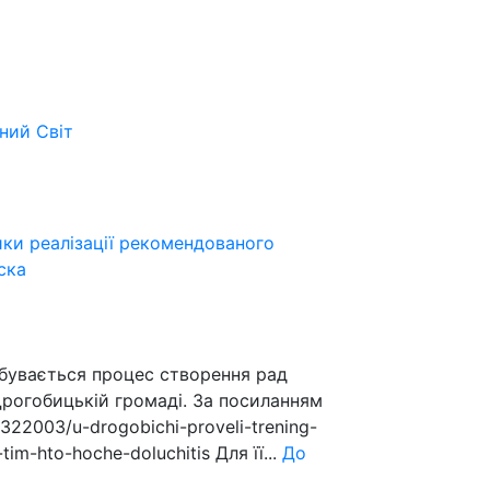
ьний
Світ
ики реалізації рекомендованого
ска
дбувається процес створення рад
Дрогобицькій громаді. За посиланням
/322003/u-drogobichi-proveli-trening-
tim-hto-hoche-doluchitis Для її...
До