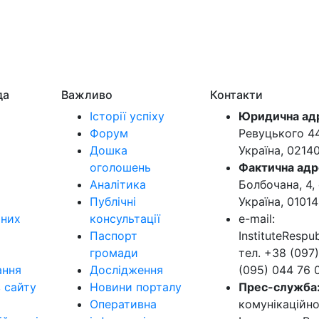
да
Важливо
Контакти
Історії успіху
Юридична ад
Форум
Ревуцького 44-
Дошка
Україна, 0214
оголошень
Фактична адр
Аналітика
Болбочана, 4, 
Публічні
Україна, 01014
ьних
консультації
e-mail:
Паспорт
InstituteResp
громади
тел. +38 (097)
ання
Дослідження
(095) 044 76 
в сайту
Новини порталу
Прес-служба
Оперативна
комунікаційно