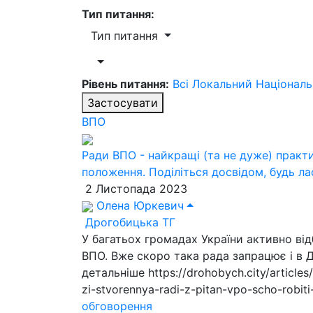
Тип питання:
Тип питання
Рівень питання:
Всі
Локальний
Націонал
Застосувати
ВПО
Ради ВПО - найкращі (та не дуже) практ
положення. Поділіться досвідом, будь ла
2 Листопада 2023
Олена Юркевич
Дрогобицька ТГ
У багатьох громадах України активно ві
ВПО. Вже скоро така рада запрацює і в 
детальніше https://drohobych.city/articles
zi-stvorennya-radi-z-pitan-vpo-scho-robiti-
обговорення