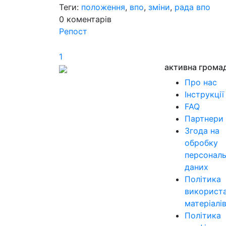
Теги:
положення
,
впо
,
зміни
,
рада впо
0
коментарів
Репост
1
активна грома
Про нас
Інструкції
FAQ
Партнери
Згода на
обробку
персонал
даних
Політика
використ
матеріалі
Політика