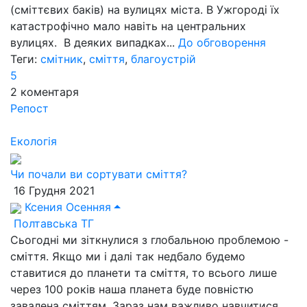
(сміттєвих баків) на вулицях міста. В Ужгороді їх
катастрофічно мало навіть на центральних
вулицях. В деяких випадках...
До обговорення
Теги:
смітник
,
сміття
,
благоустрій
5
2
коментаря
Репост
Екологія
Чи почали ви сортувати сміття?
16 Грудня 2021
Ксения Осенняя
Полтавська ТГ
Сьогодні ми зіткнулися з глобальною проблемою -
сміття. Якщо ми і далі так недбало будемо
ставитися до планети та сміття, то всього лише
через 100 років наша планета буде повністю
завалена сміттям. Зараз нам важливо навчитися