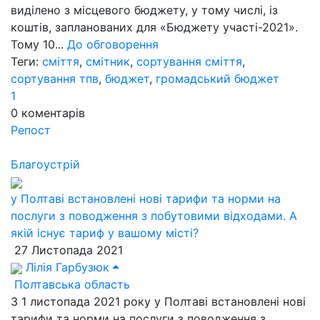
виділено з місцевого бюджету, у тому числі, із
коштів, запланованих для «Бюджету участі-2021».
Тому 10...
До обговорення
Теги:
сміття
,
смітник
,
сортування сміття
,
сортування тпв
,
бюджет
,
громадський бюджет
1
0
коментарів
Репост
Благоустрій
у Полтаві встановлені нові тарифи та норми на
послуги з поводження з побутовими відходами. А
якій існує тариф у вашому місті?
27 Листопада 2021
Лілія Гарбузюк
Полтавська область
З 1 листопада 2021 року у Полтаві встановлені нові
тарифи та норми на послуги з поводження з