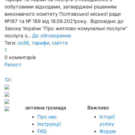
побутовими відходами, затверджені рішенням
виконавчого комітету Полтавської міської ради
№187 та № 189 від 16.09.2021року. Відповідно до
Закону України "Про житлово-комунальні послуги"
послуга з...
До обговорення
Теги:
осбб
,
тарифи
,
сміття
1
0
коментарів
Репост
1
2
активна громада
Важливо
Про нас
Історії
Інструкції
успіху
FAQ
Форум