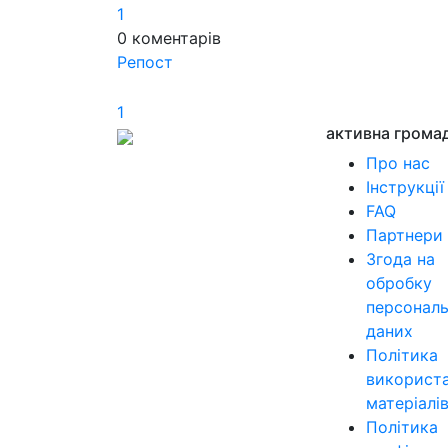
1
0
коментарів
Репост
1
активна грома
Про нас
Інструкції
FAQ
Партнери
Згода на
обробку
персонал
даних
Політика
використ
матеріалі
Політика