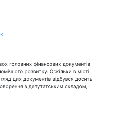
ік
вох головних фінансових документів
омічного розвитку. Оскільки в місті
озгляд цих документів відбувся досить
говорення з депутатським складом,