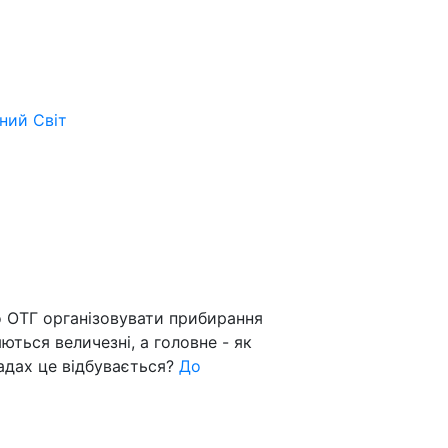
ьний
Світ
о ОТГ організовувати прибирання
ються величезні, а головне - як
мадах це відбувається?
До