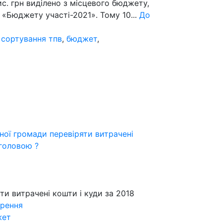
ис. грн виділено з місцевого бюджету,
я «Бюджету участі-2021». Тому 10...
До
,
сортування тпв
,
бюджет
,
ної громади перевіряти витрачені
головою ?
ти витрачені кошти і куди за 2018
орення
жет