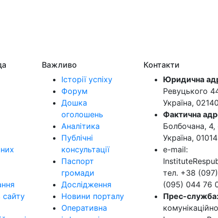
да
Важливо
Контакти
Історії успіху
Юридична ад
Форум
Ревуцького 44-
Дошка
Україна, 0214
оголошень
Фактична адр
Аналітика
Болбочана, 4, 
Публічні
Україна, 01014
ьних
консультації
e-mail:
Паспорт
InstituteResp
громади
тел. +38 (097)
ання
Дослідження
(095) 044 76 
в сайту
Новини порталу
Прес-служба
Оперативна
комунікаційно