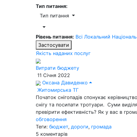
Тип питання:
Тип питання
Рівень питання:
Всі
Локальний
Націонал
Застосувати
Якість наданих послуг
Витрати бюджету
11 Січня 2022
Оксана Давиденко
Житомирська ТГ
Початок снігопадів спонукає керівництв
снігу та посипати тротуари. Суми виділя
превірити ефективність? Як у вас в гро
обговорення
Теги:
бюджет
,
дороги
,
громада
5
коментарів