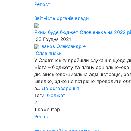
Репост
Звітність органів влади
Яким буде бюджет Слов'янька на 2022 р
23 Грудня 2021
Іванов Олександр
Слов'янськ
У Слов’янську пройшли слухання щодо д
міста – бюджету та плану соціально-екон
діє військово-цивільна адміністрація, р
швидко, адже не потрібно проводити об
а...
До обговорення
Теги:
бюджет
2
1
коментар
Репост
Економіка/Підприємництво