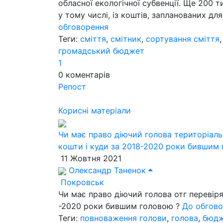
обласної екологічної субвенції. Ще 200 т
у тому числі, із коштів, запланованих дл
обговорення
Теги:
сміття
,
смітник
,
сортування сміття
громадський бюджет
1
0
коментарів
Репост
Корисні матеріали
Чи має право діючий голова територіаль
кошти і куди за 2018-2020 роки бившим 
11 Жовтня 2021
Олександр Таненок
Покровськ
Чи має право діючий голова отг перевіря
-2020 роки бившим головою ?
До обгов
Теги:
повноваження голови
,
голова
,
бюд