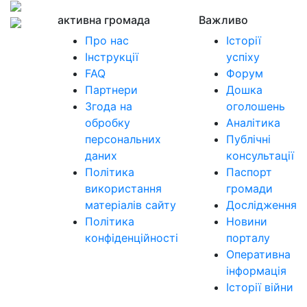
активна громада
Важливо
Про нас
Історії
Інструкції
успіху
FAQ
Форум
Партнери
Дошка
Згода на
оголошень
обробку
Аналітика
персональних
Публічні
даних
консультації
Політика
Паспорт
використання
громади
матеріалів сайту
Дослідження
Політика
Новини
конфіденційності
порталу
Оперативна
інформація
Історії війни