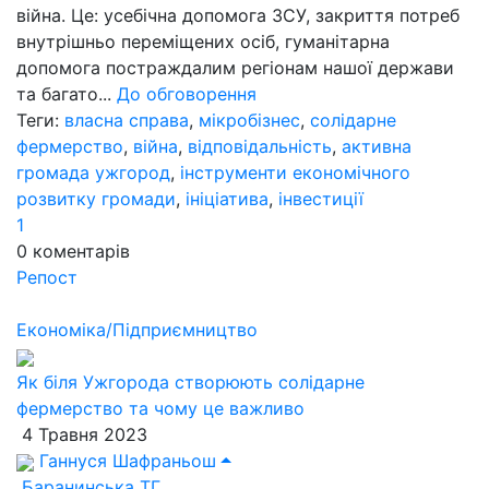
війна. Це: усебічна допомога ЗСУ, закриття потреб
внутрішньо переміщених осіб, гуманітарна
допомога постраждалим регіонам нашої держави
та багато...
До обговорення
Теги:
власна справа
,
мікробізнес
,
солідарне
фермерство
,
війна
,
відповідальність
,
активна
громада ужгород
,
інструменти економічного
розвитку громади
,
ініціатива
,
інвестиції
1
0
коментарів
Репост
Економіка/Підприємництво
Як біля Ужгорода створюють солідарне
фермерство та чому це важливо
4 Травня 2023
Ганнуся Шафраньош
Баранинська ТГ