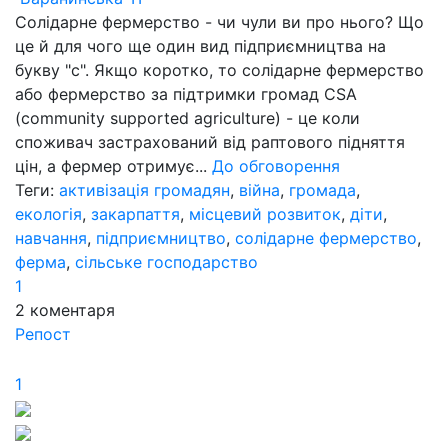
Солідарне фермерство - чи чули ви про нього? Що
це й для чого ще один вид підприємництва на
букву "с". Якщо коротко, то солідарне фермерство
або фермерство за підтримки громад CSA
(community supported agriculture) - це коли
споживач застрахований від раптового підняття
цін, а фермер отримує...
До обговорення
Теги:
активізація громадян
,
війна
,
громада
,
екологія
,
закарпаття
,
місцевий розвиток
,
діти
,
навчання
,
підприємництво
,
солідарне фермерство
,
ферма
,
сільське господарство
1
2
коментаря
Репост
1