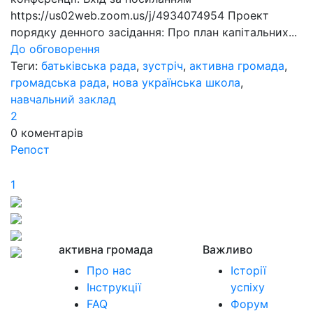
https://us02web.zoom.us/j/4934074954 Проект
порядку денного засідання: Про план капітальних...
До обговорення
Теги:
батьківська рада
,
зустріч
,
активна громада
,
громадська рада
,
нова українська школа
,
навчальний заклад
2
0
коментарів
Репост
1
активна громада
Важливо
Про нас
Історії
Інструкції
успіху
FAQ
Форум