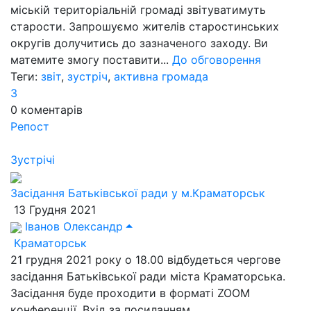
міській територіальній громаді звітуватимуть
старости. Запрошуємо жителів старостинських
округів долучитись до зазначеного заходу. Ви
матемите змогу поставити...
До обговорення
Теги:
звіт
,
зустріч
,
активна громада
3
0
коментарів
Репост
Зустрічі
Засідання Батьківської ради у м.Краматорськ
13 Грудня 2021
Іванов Олександр
Краматорськ
21 грудня 2021 року о 18.00 відбудеться чергове
засідання Батьківської ради міста Краматорська.
Засідання буде проходити в форматі ZOOM
конференції. Вхід за посиланням