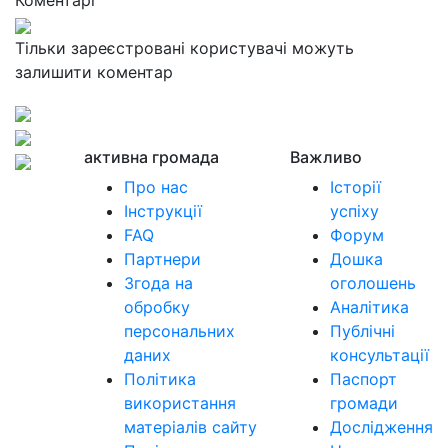
Коментарі
Тільки зареєстровані користувачі можуть
залишити коментар
активна громада
Важливо
Про нас
Історії
Інструкції
успіху
FAQ
Форум
Партнери
Дошка
Згода на
оголошень
обробку
Аналітика
персональних
Публічні
даних
консультації
Політика
Паспорт
використання
громади
матеріалів сайту
Дослідження