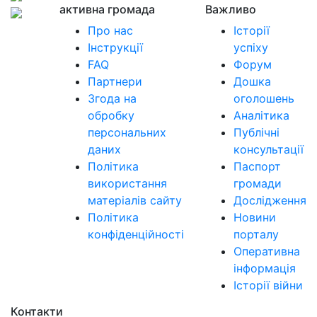
активна громада
Важливо
Про нас
Історії
Інструкції
успіху
FAQ
Форум
Партнери
Дошка
Згода на
оголошень
обробку
Аналітика
персональних
Публічні
даних
консультації
Політика
Паспорт
використання
громади
матеріалів сайту
Дослідження
Політика
Новини
конфіденційності
порталу
Оперативна
інформація
Історії війни
Контакти