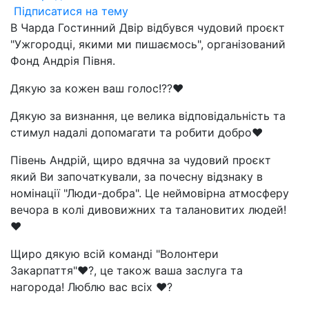
Підписатися на тему
В Чарда Гостинний Двір відбувся чудовий проєкт
"Ужгородці, якими ми пишаємось", організований
Фонд Андрія Півня.
Дякую за кожен ваш голос!??❤
Дякую за визнання, це велика відповідальність та
стимул надалі допомагати та робити добро❤
Півень Андрій, щиро вдячна за чудовий проєкт
який Ви започаткували, за почесну відзнаку в
номінації "Люди-добра". Це неймовірна атмосферу
вечора в колі дивовижних та талановитих людей!
❤
Щиро дякую всій команді "Волонтери
Закарпаття"❤?, це також ваша заслуга та
нагорода! Люблю вас всіх ❤?