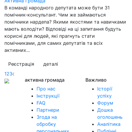
Активна Громада
В команді народного депутата може бути 31
помічник-консультант. Чим же займаються
помічники нардепа? Якими якостями та навичками
мають володіти? Відповіді на ці запитання будуть
корисні для людей, які прагнуть стати
помічниками, для самих депутатів та всіх
активних...
Реєстрація
деталі
1
2
3
активна громада
Важливо
Про нас
Історії
Інструкції
успіху
FAQ
Форум
Партнери
Дошка
Згода на
оголошень
обробку
Аналітика
персональних
Публічні