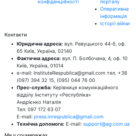
конфіденційності
порталу
Оперативна
інформація
Історії війни
Контакти
Юридична адреса:
вул. Ревуцького 44-б, оф.
65 Київ, Україна, 02140
Фактична адреса:
вул. П. Болбочана, 4, оф. 10
Київ, Україна, 01014
e-mail: InstituteRespublica@gmail.com тел. +38
(097) 394 32 15, (095) 044 76 00
Прес-служба:
Керівниця комунікаційного
відділу Інституту «Республіка»
Андрієнко Наталія
Тел: 097 172 63 07
E-mail:
press.inrespublica@gmail.com
Технічна допомога:
E-mail:
support@ag.com.ua
Ми у соцмережах