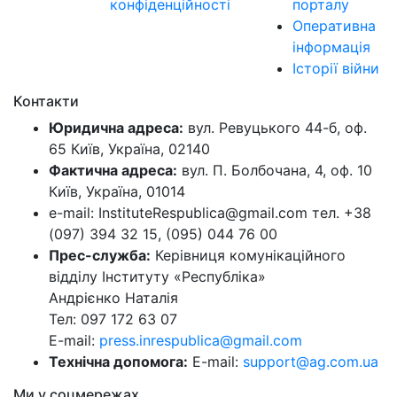
конфіденційності
порталу
Оперативна
інформація
Історії війни
Контакти
Юридична адреса:
вул. Ревуцького 44-б, оф.
65 Київ, Україна, 02140
Фактична адреса:
вул. П. Болбочана, 4, оф. 10
Київ, Україна, 01014
e-mail: InstituteRespublica@gmail.com тел. +38
(097) 394 32 15, (095) 044 76 00
Прес-служба:
Керівниця комунікаційного
відділу Інституту «Республіка»
Андрієнко Наталія
Тел: 097 172 63 07
E-mail:
press.inrespublica@gmail.com
Технічна допомога:
E-mail:
support@ag.com.ua
Ми у соцмережах