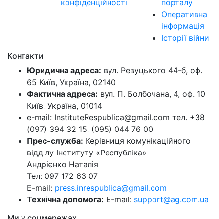
конфіденційності
порталу
Оперативна
інформація
Історії війни
Контакти
Юридична адреса:
вул. Ревуцького 44-б, оф.
65 Київ, Україна, 02140
Фактична адреса:
вул. П. Болбочана, 4, оф. 10
Київ, Україна, 01014
e-mail: InstituteRespublica@gmail.com тел. +38
(097) 394 32 15, (095) 044 76 00
Прес-служба:
Керівниця комунікаційного
відділу Інституту «Республіка»
Андрієнко Наталія
Тел: 097 172 63 07
E-mail:
press.inrespublica@gmail.com
Технічна допомога:
E-mail:
support@ag.com.ua
Ми у соцмережах