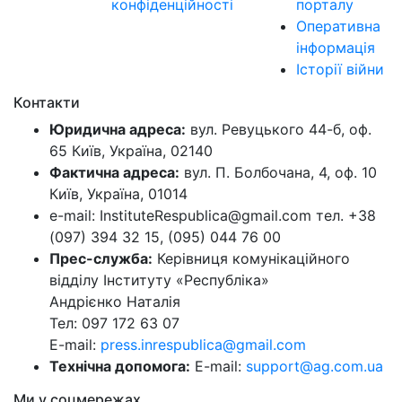
конфіденційності
порталу
Оперативна
інформація
Історії війни
Контакти
Юридична адреса:
вул. Ревуцького 44-б, оф.
65 Київ, Україна, 02140
Фактична адреса:
вул. П. Болбочана, 4, оф. 10
Київ, Україна, 01014
e-mail: InstituteRespublica@gmail.com тел. +38
(097) 394 32 15, (095) 044 76 00
Прес-служба:
Керівниця комунікаційного
відділу Інституту «Республіка»
Андрієнко Наталія
Тел: 097 172 63 07
E-mail:
press.inrespublica@gmail.com
Технічна допомога:
E-mail:
support@ag.com.ua
Ми у соцмережах