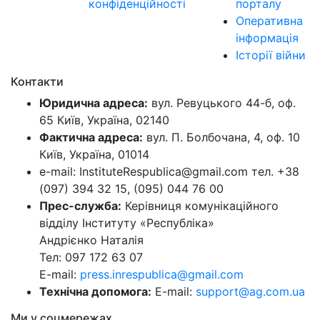
конфіденційності
порталу
Оперативна
інформація
Історії війни
Контакти
Юридична адреса:
вул. Ревуцького 44-б, оф.
65 Київ, Україна, 02140
Фактична адреса:
вул. П. Болбочана, 4, оф. 10
Київ, Україна, 01014
e-mail: InstituteRespublica@gmail.com тел. +38
(097) 394 32 15, (095) 044 76 00
Прес-служба:
Керівниця комунікаційного
відділу Інституту «Республіка»
Андрієнко Наталія
Тел: 097 172 63 07
E-mail:
press.inrespublica@gmail.com
Технічна допомога:
E-mail:
support@ag.com.ua
Ми у соцмережах