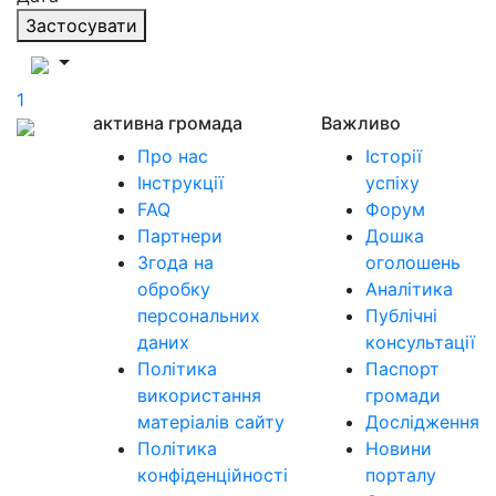
Застосувати
1
активна громада
Важливо
Про нас
Історії
Інструкції
успіху
FAQ
Форум
Партнери
Дошка
Згода на
оголошень
обробку
Аналітика
персональних
Публічні
даних
консультації
Політика
Паспорт
використання
громади
матеріалів сайту
Дослідження
Політика
Новини
конфіденційності
порталу