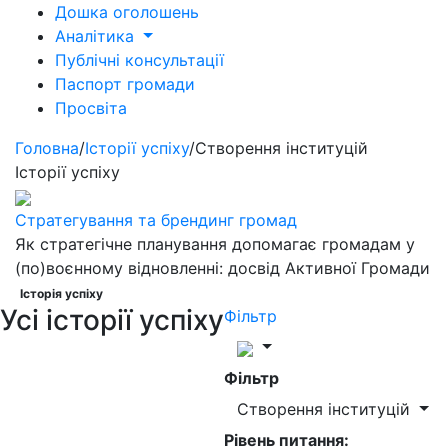
Дошка оголошень
Аналітика
Публічні консультації
Паспорт громади
Просвіта
Головна
/
Історії успіху
/
Створення інституцій
Історії успіху
Стратегування та брендинг громад
Як стратегічне планування допомагає громадам у
(по)воєнному відновленні: досвід Активної Громади
Історія успіху
Усі історії успіху
Фільтр
Фільтр
Створення інституцій
Рівень питання: