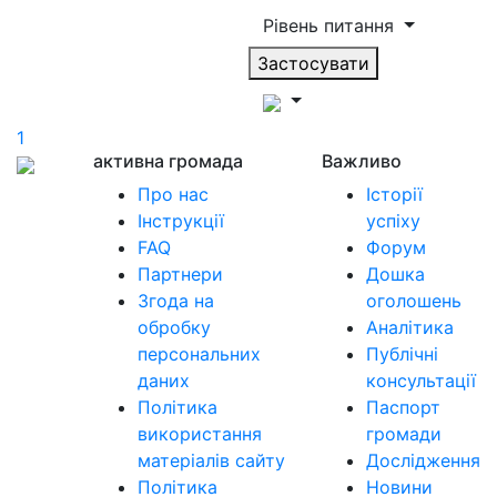
Рівень питання
Застосувати
1
активна громада
Важливо
Про нас
Історії
Інструкції
успіху
FAQ
Форум
Партнери
Дошка
Згода на
оголошень
обробку
Аналітика
персональних
Публічні
даних
консультації
Політика
Паспорт
використання
громади
матеріалів сайту
Дослідження
Політика
Новини