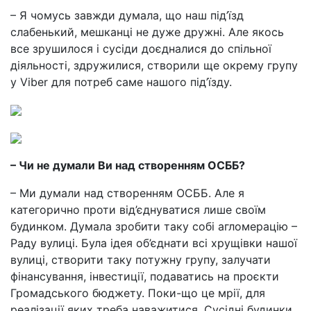
– Я чомусь завжди думала, що наш під’їзд
слабенький, мешканці не дуже дружні. Але якось
все зрушилося і сусіди доєдналися до спільної
діяльності, здружилися, створили ще окрему групу
у Viber для потреб саме нашого під’їзду.
– Чи не думали Ви над створенням ОСББ?
– Ми думали над створенням ОСББ. Але я
категорично проти від’єднуватися лише своїм
будинком. Думала зробити таку собі агломерацію –
Раду вулиці. Була ідея об’єднати всі хрущівки нашої
вулиці, створити таку потужну групу, залучати
фінансування, інвестиції, подаватись на проєкти
Громадського бюджету. Поки-що це мрії, для
реалізації яких треба наважитися. Сусідні будинки