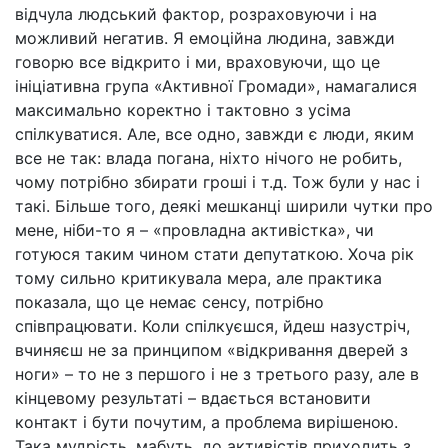
відчула людський фактор, розраховуючи і на
можливий негатив. Я емоційна людина, завжди
говорю все відкрито і ми, враховуючи, що це
ініціативна група «Активної Громади», намагалися
максимально коректно і тактовно з усіма
спілкуватися. Але, все одно, завжди є люди, яким
все не так: влада погана, ніхто нічого не робить,
чому потрібно збирати гроші і т.д. Тож були у нас і
такі. Більше того, деякі мешканці ширили чутки про
мене, ніби-то я – «провладна активістка», чи
готуюся таким чином стати депутаткою. Хоча рік
тому сильно критикувала мера, але практика
показала, що це немає сенсу, потрібно
співпрацювати. Коли спілкуєшся, йдеш назустріч,
вчиняєш не за принципом «відкривання дверей з
ноги» – то не з першого і не з третього разу, але в
кінцевому результаті – вдається встановити
контакт і бути почутим, а проблема вирішеною.
Така мудрість, мабуть, до активістів приходить з