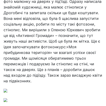
фото малюнку на дверях у під’їзді. Одразу написала
знайомій художниці, яка малює стінописи у
Дрогобичі та запитала скільки це буде коштувати.
Вона мені відповіла, що була б щаслива запустити
соціальну акцію, робити по місту такі фотозони,
стінопис. Ми вирішили з Оленою Юркевич зробити
це від «Активної Громади» – позначити, що тут
живуть наші активісти. Щоб це була як мітка. Ще є
ідея започаткувати фотоконкурс:«Моя
прибудинкова територія» чи взагалі успіхи своєї
громади. Ми щомісяця обиратимемо трьох
переможців і подаруємо їм стінопис на стіні, чи
також на дверях. Ще з планів – доробити дашок
над входом до підїзду. Також зараз висаджую квіти
на підвіконнях.