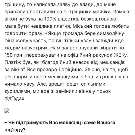
тріщину, то написала заяву до влади, до мене
приїхали і поставили на ті тріщинки маячки. Заміна
вікон не була на 100% відсотків безкоштовною,
мала бути невелика платня. Міський голова любить
говорити фразу: «Якщо громада бере символічну
фінансову участь, то він тільки «за» і завжди йде
людям назустріч». Нам запропонували зібрати по
150 грн і перерахувати на офіційний рахунок ЖЕКу.
Платіж був, як “благодійний внесок від мешканців
за вікна”. Все прозоро і офіційно. Звісно, на те, щоб
обговорити все з мешканцями, зібрати гроші пішло
чимало часу. Але, врешті-решт, спільними
зусиллями, ми все ж замінили вікна у трьох
під’їздах.
– Чи підтримують Вас мешканці саме Вашого
під’їзду?