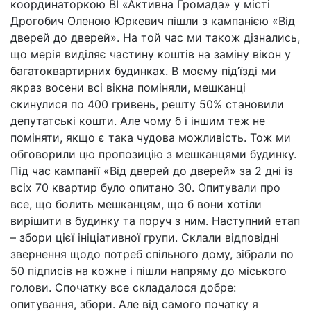
координаторкою ВІ «Активна Громада» у місті
Дрогобич Оленою Юркевич пішли з кампанією «Від
дверей до дверей». На той час ми також дізнались,
що мерія виділяє частину коштів на заміну вікон у
багатоквартирних будинках. В моєму під’їзді ми
якраз восени всі вікна поміняли, мешканці
скинулися по 400 гривень, решту 50% становили
депутатські кошти. Але чому б і іншим теж не
поміняти, якщо є така чудова можливість. Тож ми
обговорили цю пропозицію з мешканцями будинку.
Під час кампанії «Від дверей до дверей» за 2 дні із
всіх 70 квартир було опитано 30. Опитували про
все, що болить мешканцям, що б вони хотіли
вирішити в будинку та поруч з ним. Наступний етап
– збори цієї ініціативної групи. Склали відповідні
звернення щодо потреб спільного дому, зібрали по
50 підписів на кожне і пішли напряму до міського
голови. Спочатку все складалося добре:
опитування, збори. Але від самого початку я