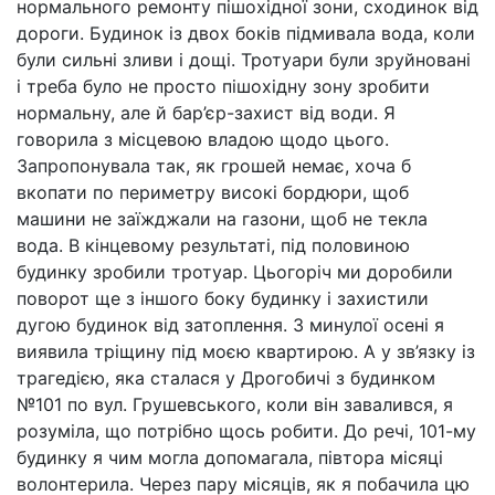
нормального ремонту пішохідної зони, сходинок від
дороги. Будинок із двох боків підмивала вода, коли
були сильні зливи і дощі. Тротуари були зруйновані
і треба було не просто пішохідну зону зробити
нормальну, але й бар’єр-захист від води. Я
говорила з місцевою владою щодо цього.
Запропонувала так, як грошей немає, хоча б
вкопати по периметру високі бордюри, щоб
машини не заїжджали на газони, щоб не текла
вода. В кінцевому результаті, під половиною
будинку зробили тротуар. Цьогоріч ми доробили
поворот ще з іншого боку будинку і захистили
дугою будинок від затоплення. З минулої осені я
виявила тріщину під моєю квартирою. А у зв’язку із
трагедією, яка сталася у Дрогобичі з будинком
№101 по вул. Грушевського, коли він завалився, я
розуміла, що потрібно щось робити. До речі, 101-му
будинку я чим могла допомагала, півтора місяці
волонтерила. Через пару місяців, як я побачила цю