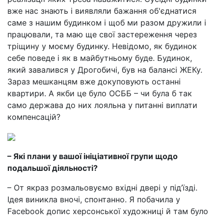
вже нас знають і виявляли бажання об'єднатися
саме з нашим будинком і щоб ми разом дружили і
працювали, та маю ще свої застереження через
тріщину у моєму будинку. Невідомо, як будинок
себе поведе і як в майбутньому буде. Будинок,
який завалився у Дрогобичі, був на балансі ЖЕКу.
Зараз мешканцям вже докуповують останні
квартири. А якби це було ОСББ – чи була б так
само держава до них лояльна у питанні виплати
компенсацій?
– Які плани у вашої ініціативної групи щодо
подальшої діяльності?
– От якраз розмальовуємо вхідні двері у під’їзді.
Ідея виникла вночі, спонтанно. Я побачила у
Facebook допис херсонської художниці й там було