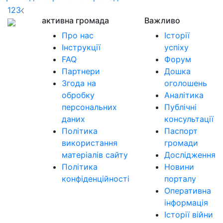
1
2
3
активна громада
Важливо
Про нас
Історії
Інструкції
успіху
FAQ
Форум
Партнери
Дошка
Згода на
оголошень
обробку
Аналітика
персональних
Публічні
даних
консультації
Політика
Паспорт
використання
громади
матеріалів сайту
Дослідження
Політика
Новини
конфіденційності
порталу
Оперативна
інформація
Історії війни