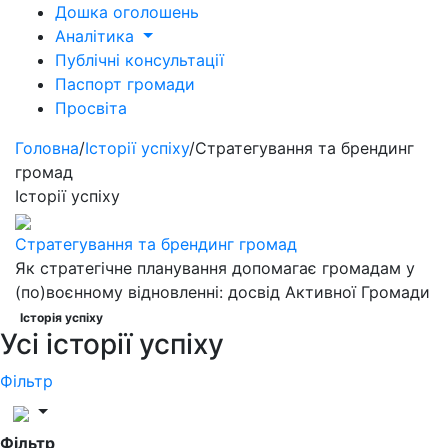
Дошка оголошень
Аналітика
Публічні консультації
Паспорт громади
Просвіта
Головна
/
Історії успіху
/
Стратегування та брендинг
громад
Історії успіху
Стратегування та брендинг громад
Як стратегічне планування допомагає громадам у
(по)воєнному відновленні: досвід Активної Громади
Історія успіху
Усі історії успіху
Фільтр
Фільтр