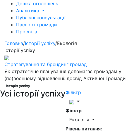
Дошка оголошень
Аналітика
Публічні консультації
Паспорт громади
Просвіта
Головна
/
Історії успіху
/
Екологія
Історії успіху
Стратегування та брендинг громад
Як стратегічне планування допомагає громадам у
(по)воєнному відновленні: досвід Активної Громади
Історія успіху
Усі історії успіху
Фільтр
Фільтр
Екологія
Рівень питання: