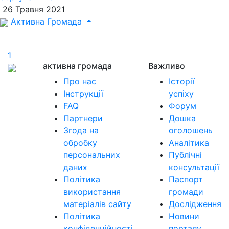
26 Травня 2021
Активна Громада
1
активна громада
Важливо
Про нас
Історії
Інструкції
успіху
FAQ
Форум
Партнери
Дошка
Згода на
оголошень
обробку
Аналітика
персональних
Публічні
даних
консультації
Політика
Паспорт
використання
громади
матеріалів сайту
Дослідження
Політика
Новини
конфіденційності
порталу