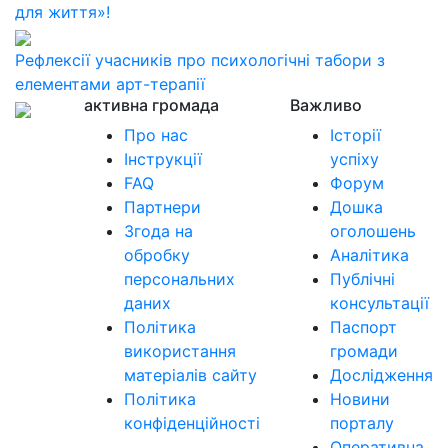
для життя»!
Рефлексії учасників про психологічні табори з
елементами арт-терапії
активна громада
Важливо
Про нас
Історії
Інструкції
успіху
FAQ
Форум
Партнери
Дошка
Згода на
оголошень
обробку
Аналітика
персональних
Публічні
даних
консультації
Політика
Паспорт
використання
громади
матеріалів сайту
Дослідження
Політика
Новини
конфіденційності
порталу
Оперативна