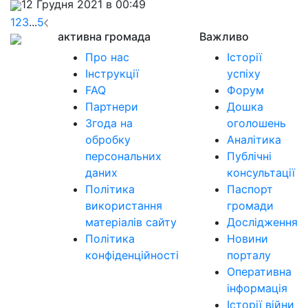
12 Грудня 2021 в 00:49
1
2
3
...
5
активна громада
Важливо
Про нас
Історії
Інструкції
успіху
FAQ
Форум
Партнери
Дошка
Згода на
оголошень
обробку
Аналітика
персональних
Публічні
даних
консультації
Політика
Паспорт
використання
громади
матеріалів сайту
Дослідження
Політика
Новини
конфіденційності
порталу
Оперативна
інформація
Історії війни