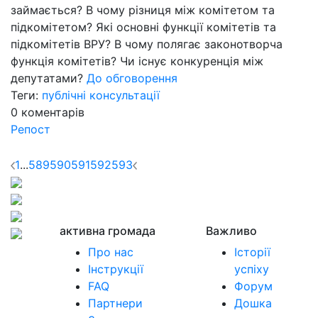
займається? В чому різниця між комітетом та
підкомітетом? Які основні функції комітетів та
підкомітетів ВРУ? В чому полягає законотворча
функція комітетів? Чи існує конкуренція між
депутатами?
До обговорення
Теги:
публічні консультації
0
коментарів
Репост
1
...
589
590
591
592
593
активна громада
Важливо
Про нас
Історії
Інструкції
успіху
FAQ
Форум
Партнери
Дошка