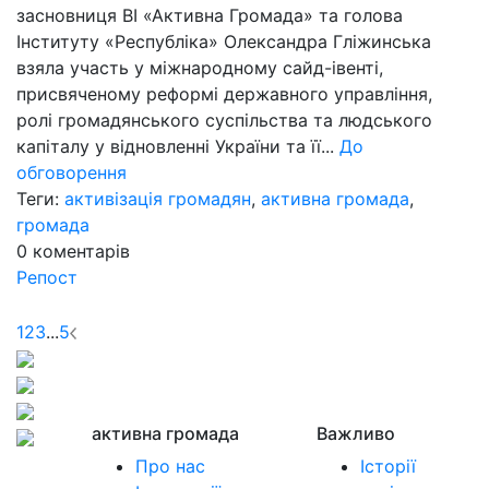
засновниця ВІ «Активна Громада» та голова
Інституту «Республіка» Олександра Гліжинська
взяла участь у міжнародному сайд-івенті,
присвяченому реформі державного управління,
ролі громадянського суспільства та людського
капіталу у відновленні України та її...
До
обговорення
Теги:
активізація громадян
,
активна громада
,
громада
0
коментарів
Репост
1
2
3
...
5
активна громада
Важливо
Про нас
Історії