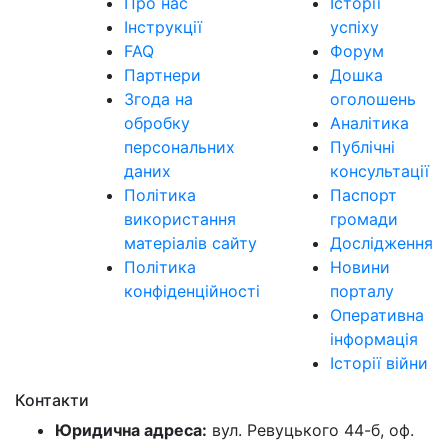
Про нас
Історії
Інструкції
успіху
FAQ
Форум
Партнери
Дошка
Згода на
оголошень
обробку
Аналітика
персональних
Публічні
даних
консультації
Політика
Паспорт
використання
громади
матеріалів сайту
Дослідження
Політика
Новини
конфіденційності
порталу
Оперативна
інформація
Історії війни
Контакти
Юридична адреса:
вул. Ревуцького 44-б, оф.