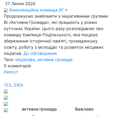
27 Липня 2026
Комунікаційна команда АГ
Продовжуємо знайомити з ініціативними групами
ВІ «Активна Громада», які працюють у різних
куточках України. Цього разу розповідаємо про
команду Кам’янця-Подільського, яка поєднує
збереження історичної пам’яті, громадянську
освіту, роботу з молоддю та розвиток місцевих
ініціатив.
До обговорення
Теги:
ініціатива
,
активна громада
0
коментарів
Репост
1
2
3
...
593
активна громада
Важливо