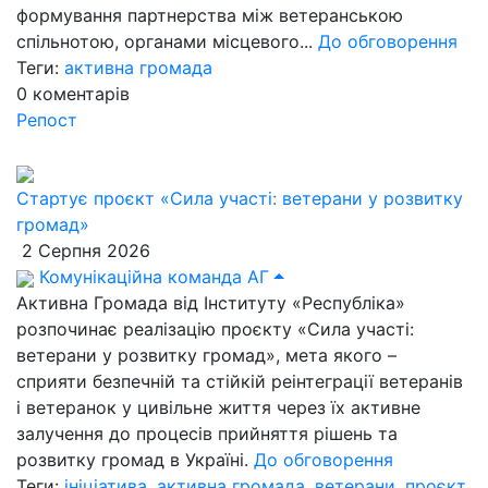
формування партнерства між ветеранською
спільнотою, органами місцевого...
До обговорення
Теги:
активна громада
0
коментарів
Репост
Стартує проєкт «Сила участі: ветерани у розвитку
громад»
2 Серпня 2026
Комунікаційна команда АГ
Активна Громада від Інституту «Республіка»
розпочинає реалізацію проєкту «Сила участі:
ветерани у розвитку громад», мета якого –
сприяти безпечній та стійкій реінтеграції ветеранів
і ветеранок у цивільне життя через їх активне
залучення до процесів прийняття рішень та
розвитку громад в Україні.
До обговорення
Теги:
ініціатива
,
активна громада
,
ветерани
,
проєкт