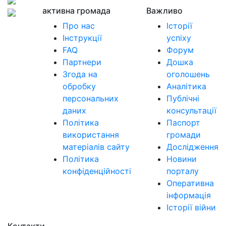
активна громада
Важливо
Про нас
Історії
Інструкції
успіху
FAQ
Форум
Партнери
Дошка
Згода на
оголошень
обробку
Аналітика
персональних
Публічні
даних
консультації
Політика
Паспорт
використання
громади
матеріалів сайту
Дослідження
Політика
Новини
конфіденційності
порталу
Оперативна
інформація
Історії війни
Контакти