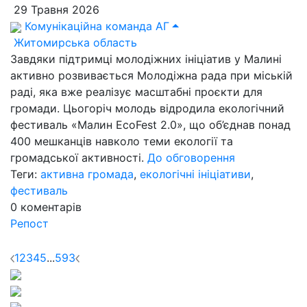
29 Травня 2026
Комунікаційна команда АГ
Житомирська область
Завдяки підтримці молодіжних ініціатив у Малині
активно розвивається Молодіжна рада при міській
раді, яка вже реалізує масштабні проєкти для
громади. Цьогоріч молодь відродила екологічний
фестиваль «Малин EcoFest 2.0», що об’єднав понад
400 мешканців навколо теми екології та
громадської активності.
До обговорення
Теги:
активна громада
,
екологічні ініціативи
,
фестиваль
0
коментарів
Репост
1
2
3
4
5
...
593