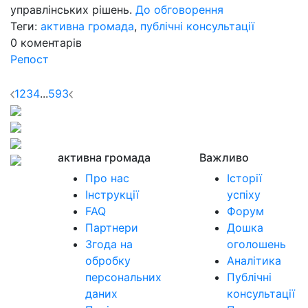
управлінських рішень.
До обговорення
Теги:
активна громада
,
публічні консультації
0
коментарів
Репост
1
2
3
4
...
593
активна громада
Важливо
Про нас
Історії
Інструкції
успіху
FAQ
Форум
Партнери
Дошка
Згода на
оголошень
обробку
Аналітика
персональних
Публічні
даних
консультації