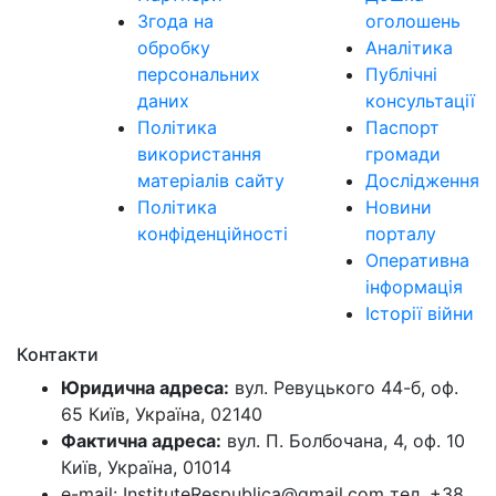
Згода на
оголошень
обробку
Аналітика
персональних
Публічні
даних
консультації
Політика
Паспорт
використання
громади
матеріалів сайту
Дослідження
Політика
Новини
конфіденційності
порталу
Оперативна
інформація
Історії війни
Контакти
Юридична адреса:
вул. Ревуцького 44-б, оф.
65 Київ, Україна, 02140
Фактична адреса:
вул. П. Болбочана, 4, оф. 10
Київ, Україна, 01014
e-mail: InstituteRespublica@gmail.com тел. +38