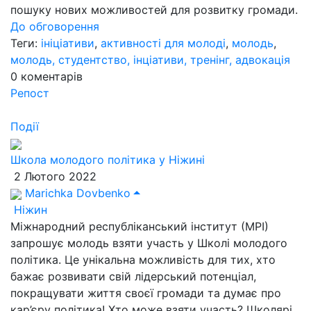
пошуку нових можливостей для розвитку громади.
До обговорення
Теги:
ініціативи
,
активності для молоді
,
молодь
,
молодь, студентство, інціативи, тренінг, адвокація
0
коментарів
Репост
Події
Школа молодого політика у Ніжині
2 Лютого 2022
Marichka Dovbenko
Ніжин
Міжнародний республіканський інститут (МРІ)
запрошує молодь взяти участь у Школі молодого
політика. Це унікальна можливість для тих, хто
бажає розвивати свій лідерський потенціал,
покращувати життя своєї громади та думає про
кар’єру політика! Хто може взяти участь? Школярі