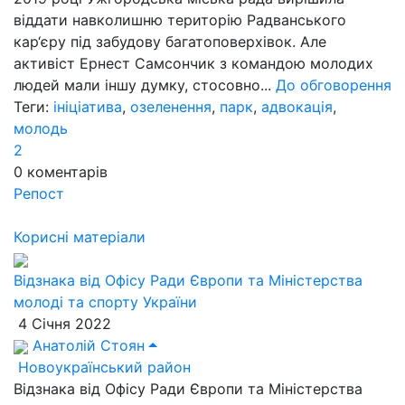
віддати навколишню територію Радванського
кар‘єру під забудову багатоповерхівок. Але
активіст Ернест Самсончик з командою молодих
людей мали іншу думку, стосовно...
До обговорення
Теги:
ініціатива
,
озеленення
,
парк
,
адвокація
,
молодь
2
0
коментарів
Репост
Корисні матеріали
Відзнака від Офісу Ради Європи та Міністерства
молоді та спорту України
4 Січня 2022
Анатолій Стоян
Новоукраїнський район
Відзнака від Офісу Ради Європи та Міністерства