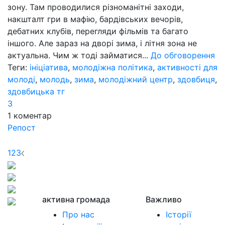
зону. Там проводилися різноманітні заходи,
накшталт гри в мафію, бардівських вечорів,
дебатних клубів, перегляди фільмів та багато
іншого. Але зараз на дворі зима, і літня зона не
актуальна. Чим ж тоді займатися...
До обговорення
Теги:
ініціатива
,
молодіжна політика
,
активності для
молоді
,
молодь
,
зима
,
молодіжний центр
,
здовбиця
,
здовбицька тг
3
1
коментар
Репост
1
2
3
активна громада
Важливо
Про нас
Історії