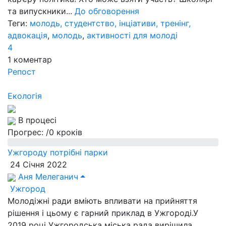
та випускники...
До обговорення
Теги:
молодь, студентство, інціативи, тренінг,
адвокація
,
молодь
,
активності для молоді
4
1
коментар
Репост
Екологія
В процесі
Прогрес:
/0 кроків
Ужгороду потрібні парки
24 Січня 2022
Аня Мелеганич
Ужгород
Молодіжні ради вміють впливати на прийняття
рішення і цьому є гарний приклад в Ужгороді.У
2019 році Ужгородська міська рада вирішила