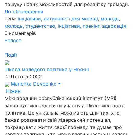
пошуку нових можливостей для розвитку громади.
До обговорення
Теги:
ініціативи
,
активності для молоді
,
молодь
,
молодь, студентство, інціативи, тренінг, адвокація
0
коментарів
Репост
Події
Школа молодого політика у Ніжині
2 Лютого 2022
Marichka Dovbenko
Ніжин
Міжнародний республіканський інститут (МРІ)
запрошує молодь взяти участь у Школі молодого
політика. Це унікальна можливість для тих, хто
бажає розвивати свій лідерський потенціал,
покращувати життя своєї громади та думає про
кар’єру політика! Хто може взяти участь? Школярі