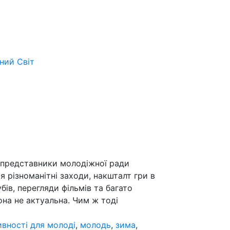
ьний
Світ
 представники молодіжної ради
я різноманітні заходи, накшталт гри в
бів, перегляди фільмів та багато
зона не актуальна. Чим ж тоді
ивності для молоді
,
молодь
,
зима
,