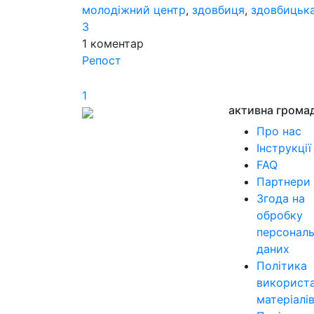
молодіжний центр
,
здовбиця
,
здовбицька
3
1
коментар
Репост
1
активна грома
Про нас
Інструкції
FAQ
Партнери
Згода на
обробку
персонал
даних
Політика
використ
матеріалі