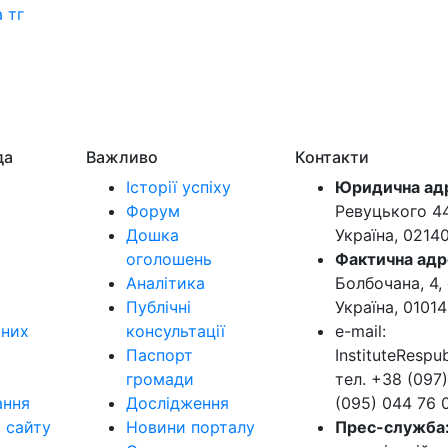
 тг
да
Важливо
Контакти
Історії успіху
Юридична ад
Форум
Ревуцького 44-
Дошка
Україна, 0214
оголошень
Фактична адр
Аналітика
Болбочана, 4, 
Публічні
Україна, 01014
ьних
консультації
e-mail:
Паспорт
InstituteResp
громади
тел. +38 (097)
ання
Дослідження
(095) 044 76 
в сайту
Новини порталу
Прес-служба