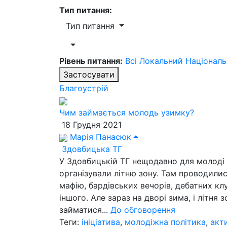
Тип питання:
Тип питання
Рівень питання:
Всі
Локальний
Націонал
Застосувати
Благоустрій
Чим займається молодь узимку?
18 Грудня 2021
Марія Панасюк
Здовбицька ТГ
У Здовбицькій ТГ нещодавно для молоді
організували літню зону. Там проводилис
мафію, бардівських вечорів, дебатних клу
іншого. Але зараз на дворі зима, і літня 
займатися...
До обговорення
Теги:
ініціатива
,
молодіжна політика
,
акт