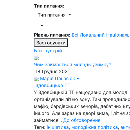
Тип питання:
Тип питання
Рівень питання:
Всі
Локальний
Націонал
Застосувати
Благоустрій
Чим займається молодь узимку?
18 Грудня 2021
Марія Панасюк
Здовбицька ТГ
У Здовбицькій ТГ нещодавно для молоді
організували літню зону. Там проводилис
мафію, бардівських вечорів, дебатних клу
іншого. Але зараз на дворі зима, і літня 
займатися...
До обговорення
Теги:
ініціатива
,
молодіжна політика
,
акт