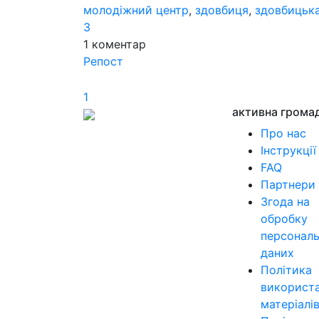
молодіжний центр
,
здовбиця
,
здовбицька
3
1
коментар
Репост
1
активна грома
Про нас
Інструкції
FAQ
Партнери
Згода на
обробку
персонал
даних
Політика
використ
матеріалі