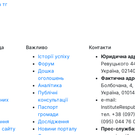
 тг
да
Важливо
Контакти
Історії успіху
Юридична ад
Форум
Ревуцького 44-
Дошка
Україна, 0214
оголошень
Фактична адр
Аналітика
Болбочана, 4, 
Публічні
Україна, 01014
ьних
консультації
e-mail:
Паспорт
InstituteResp
громади
тел. +38 (097)
ання
Дослідження
(095) 044 76 
в сайту
Новини порталу
Прес-служба