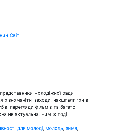
ьний
Світ
 представники молодіжної ради
я різноманітні заходи, накшталт гри в
бів, перегляди фільмів та багато
зона не актуальна. Чим ж тоді
ивності для молоді
,
молодь
,
зима
,