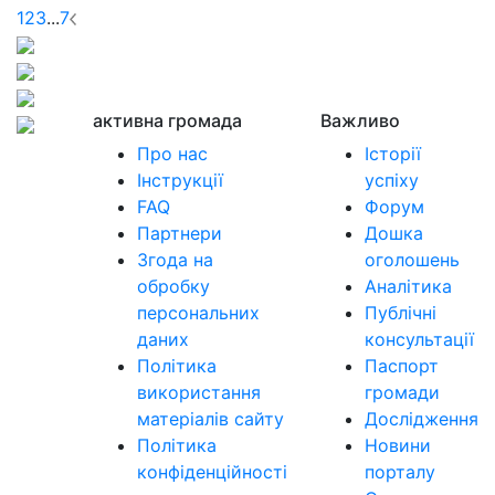
1
2
3
...
7
активна громада
Важливо
Про нас
Історії
Інструкції
успіху
FAQ
Форум
Партнери
Дошка
Згода на
оголошень
обробку
Аналітика
персональних
Публічні
даних
консультації
Політика
Паспорт
використання
громади
матеріалів сайту
Дослідження
Політика
Новини
конфіденційності
порталу