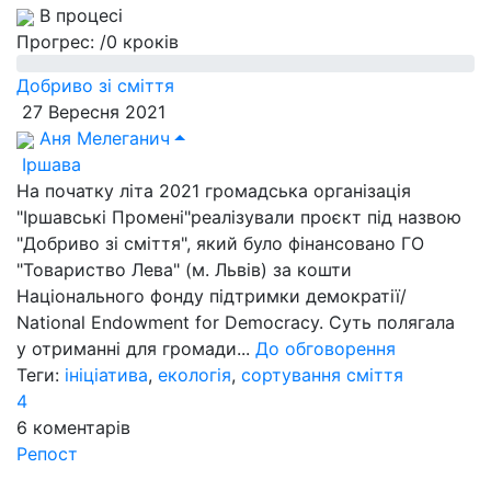
В процесі
Прогрес:
/0 кроків
Добриво зі сміття
27 Вересня 2021
Аня Мелеганич
Іршава
На початку літа 2021 громадська організація
"Іршавські Промені"реалізували проєкт під назвою
"Добриво зі сміття", який було фінансовано ГО
"Товариство Лева" (м. Львів) за кошти
Національного фонду підтримки демократії/
National Endowment for Democracy. Суть полягала
у отриманні для громади...
До обговорення
Теги:
ініціатива
,
екологія
,
сортування сміття
4
6
коментарів
Репост