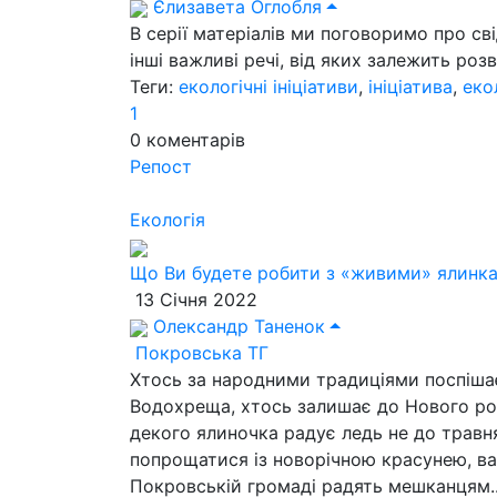
Єлизавета Оглобля
В серії матеріалів ми поговоримо про св
інші важливі речі, від яких залежить ро
Теги:
екологічні ініціативи
,
ініціатива
,
еко
1
0
коментарів
Репост
Екологія
Що Ви будете робити з «живими» ялинка
13 Січня 2022
Олександр Таненок
Покровська ТГ
Хтось за народними традиціями поспіша
Водохреща, хтось залишає до Нового ро
декого ялиночка радує ледь не до травн
попрощатися із новорічною красунею, варт
Покровській громаді радять мешканцям.