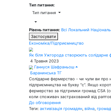
Тип питання:
Тип питання
Рівень питання:
Всі
Локальний
Націонал
Застосувати
Економіка/Підприємництво
Як біля Ужгорода створюють солідарне 
4 Травня 2023
Ганнуся Шафраньош
Баранинська ТГ
Солідарне фермерство - чи чули ви про 
підприємництва на букву "с". Якщо коро
фермерство за підтримки громад CSA (com
коли споживач застрахований від раптово
До обговорення
Теги:
активізація громадян
,
війна
,
грома