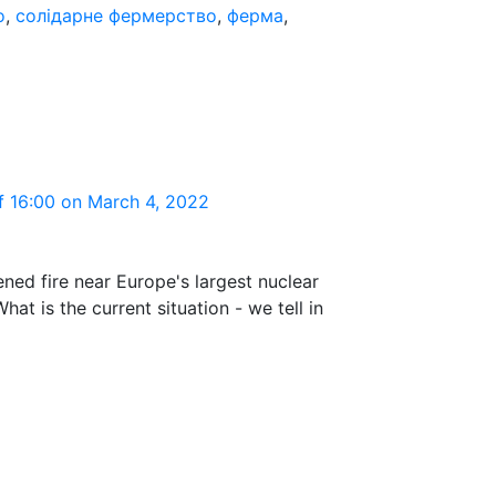
о
,
солідарне фермерство
,
ферма
,
f 16:00 on March 4, 2022
ned fire near Europe's largest nuclear
at is the current situation - we tell in