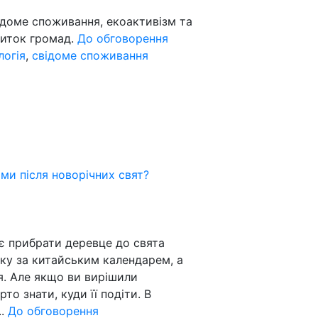
ідоме споживання, екоактивізм та
звиток громад.
До обговорення
логія
,
свідоме споживання
ми після новорічних свят?
є прибрати деревце до свята
ку за китайським календарем, а
я. Але якщо ви вирішили
о знати, куди її подіти. В
..
До обговорення