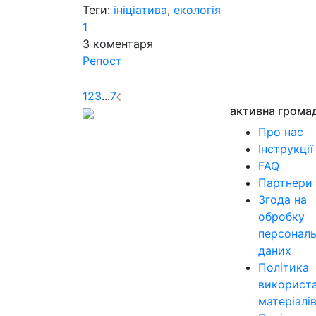
Теги:
ініціатива
,
екологія
1
3
коментаря
Репост
1
2
3
...
7
активна грома
Про нас
Інструкції
FAQ
Партнери
Згода на
обробку
персонал
даних
Політика
використ
матеріалі