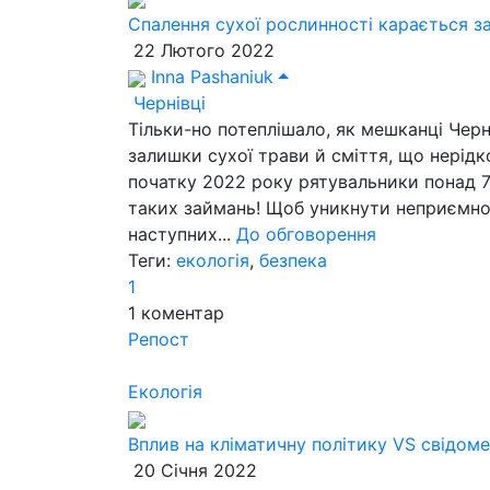
Спалення сухої рослинності карається з
22 Лютого 2022
Inna Pashaniuk
Чернівці
Тільки-но потеплішало, як мешканці Чер
залишки сухої трави й сміття, що нерід
початку 2022 року рятувальники понад 7
таких займань! Щоб уникнути неприємн
наступних...
До обговорення
Теги:
екологія
,
безпека
1
1
коментар
Репост
Екологія
Вплив на кліматичну політику VS свідом
20 Січня 2022