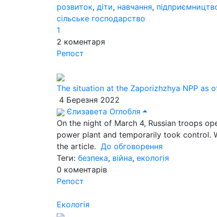
розвиток
,
діти
,
навчання
,
підприємництв
сільське господарство
1
2
коментаря
Репост
The situation at the Zaporizhzhya NPP as o
4 Березня 2022
Єлизавета Оглобля
On the night of March 4, Russian troops ope
power plant and temporarily took control. Wh
the article.
До обговорення
Теги:
безпека
,
війна
,
екологія
0
коментарів
Репост
Екологія