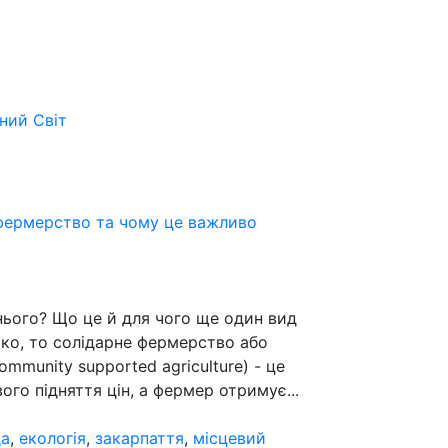
ьний
Світ
фермерство та чому це важливо
нього? Що це й для чого ще один вид
тко, то солідарне фермерство або
munity supported agriculture) - це
го підняття цін, а фермер отримує...
да
,
екологія
,
закарпаття
,
місцевий