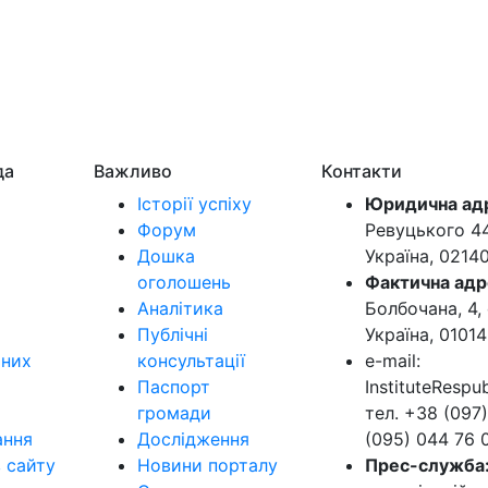
да
Важливо
Контакти
Історії успіху
Юридична ад
Форум
Ревуцького 44-
Дошка
Україна, 0214
оголошень
Фактична адр
Аналітика
Болбочана, 4, 
Публічні
Україна, 01014
ьних
консультації
e-mail:
Паспорт
InstituteResp
громади
тел. +38 (097)
ання
Дослідження
(095) 044 76 
в сайту
Новини порталу
Прес-служба