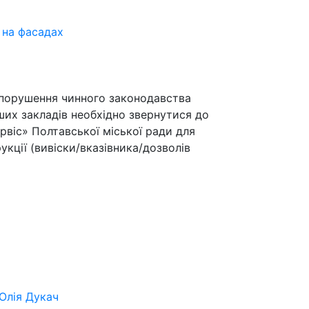
 на фасадах
я порушення чинного законодавства
их закладів необхідно звернутися до
віс» Полтавської міської ради для
кції (вивіски/вказівника/дозволів
Юлія Дукач