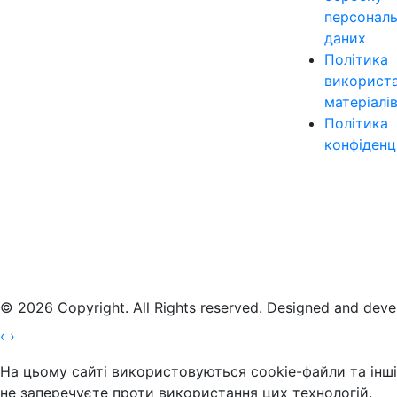
персонал
даних
Політика
використ
матеріалі
Політика
конфіденц
© 2026 Copyright. All Rights reserved. Designed and dev
‹
›
На цьому сайті використовуються cookie-файли та інші 
не заперечуєте проти використання цих технологій.