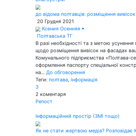
до відома полтавців: розміщення вивісок
20 Грудня 2021
Ксения Осенняя
Полтавська ТГ
В разі необхідності та з метою усуненн
щодо розміщення вивісок на фасадах ваш
Комунального підприємства «Полтава-сер
оформлення паспорту спеціальної констру
на...
До обговорення
Теги:
полтава
,
інформація
3
2
коментаря
Репост
Інформаційний простір (ЗМІ тощо)
Як не стати жертвою медіа? Розповідає 