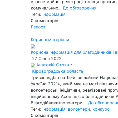
власне майно, реєстрацію місця прожива
комунальних...
До обговорення
Теги:
інформація
0
коментарів
Репост
Корисні матеріали
Корисна інформація для благодійників і 
27 Січня 2022
Анатолій Стоян
Кіровоградська область
Триває відбір на 15-й ювілейний Націон
Україна-2021», який має на меті відзначи
волонтерські ініціативи, реалізовані прот
ініційованому Асоціацією благодійників 
благодійники/волонтери,...
До обговорен
Теги:
інформація
,
волонтери
,
конкурс
0
коментарів