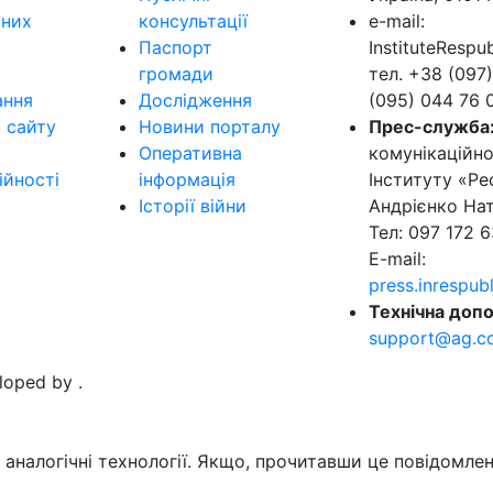
ьних
консультації
e-mail:
Паспорт
InstituteResp
громади
тел. +38 (097)
ання
Дослідження
(095) 044 76 
в сайту
Новини порталу
Прес-служба
Оперативна
комунікаційно
ійності
інформація
Інституту «Ре
Історії війни
Андрієнко Нат
Тел: 097 172 6
E-mail:
press.inrespu
Технічна допо
support@ag.c
eloped by
.
аналогічні технології. Якщо, прочитавши це повідомлен