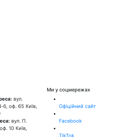
Ми у соцмережах
реса:
вул.
б, оф. 65 Київ,
Офіційний сайт
0
еса:
вул. П.
Facebook
оф. 10 Київ,
TikTok