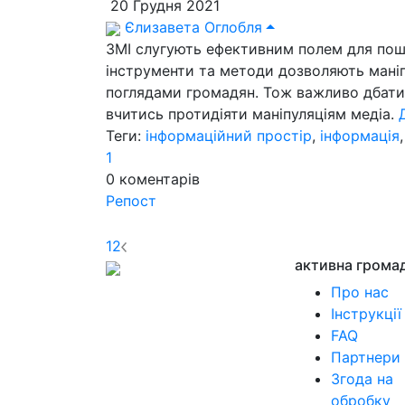
20 Грудня 2021
Єлизавета Оглобля
ЗМІ слугують ефективним полем для поши
інструменти та методи дозволяють мані
поглядами громадян. Тож важливо дбати
вчитись протидіяти маніпуляціям медіа.
Теги:
інформаційний простір
,
інформація
1
0
коментарів
Репост
1
2
активна грома
Про нас
Інструкції
FAQ
Партнери
Згода на
обробку