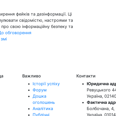
рення фейків та дезінформації. Ці
пулювати свідомістю, настроями та
 про свою інформаційну безпеку та
До обговорення
,
змі
да
Важливо
Контакти
Історії успіху
Юридична ад
Форум
Ревуцького 44-
Дошка
Україна, 0214
оголошень
Фактична адр
Аналітика
Болбочана, 4, 
Публічні
Україна, 01014