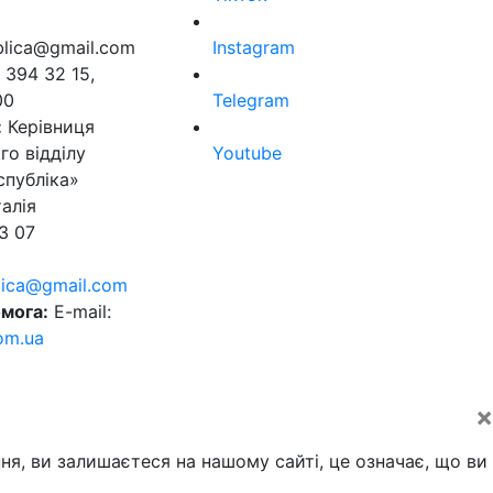
ublica@gmail.com
Instagram
 394 32 15,
00
Telegram
:
Керівниця
го відділу
Youtube
спубліка»
алія
3 07
blica@gmail.com
мога:
E-mail:
om.ua
×
ня, ви залишаєтеся на нашому сайті, це означає, що ви