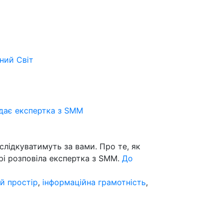
ьний
Світ
ідає експертка з SMM
слідкуватимуть за вами. Про те, як
рі розповіла експертка з SMM.
До
й простір
,
інформаційна грамотність
,