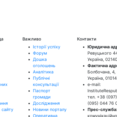
да
Важливо
Контакти
Історії успіху
Юридична ад
Форум
Ревуцького 44-
Дошка
Україна, 0214
оголошень
Фактична адр
Аналітика
Болбочана, 4, 
Публічні
Україна, 01014
ьних
консультації
e-mail:
Паспорт
InstituteResp
громади
тел. +38 (097)
ання
Дослідження
(095) 044 76 
в сайту
Новини порталу
Прес-служба
Оперативна
комунікаційно