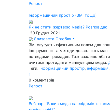
Репост
Інформаційний простір (ЗМІ тощо)
Як не стати жертвою медіа? Розповідає 
20 Грудня 2021
Єлизавета Оглобля
ЗМІ слугують ефективним полем для поши
інструменти та методи дозволяють мані
поглядами громадян. Тож важливо дбати
вчитись протидіяти маніпуляціям медіа.
Теги:
інформаційний простір
,
інформація
1
0
коментарів
Репост
Вебінар: “Вплив медіа на свідомість гро
маніпуляцій?”