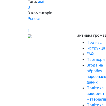
Теги:
змі
3
0
коментарів
Репост
1
активна грома
Про нас
Інструкції
FAQ
Партнери
Згода на
обробку
персонал
даних
Політика
використ
матеріалі
Політика