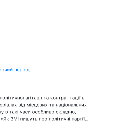
борчий період
ітичної агітації та контрагітації в
еріалах від місцевих та національних
ну в такі часи особливо складно,
Як ЗМІ пишуть про політичні партії...