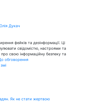
Юлія Дукач
рення фейків та дезінформації. Ці
пулювати свідомістю, настроями та
 про свою інформаційну безпеку та
До обговорення
,
змі
мадян. Як не стати жертвою