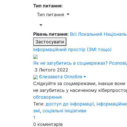
Тип питання:
Тип питання
Рівень питання:
Всі
Локальний
Націонал
Застосувати
Інформаційний простір (ЗМІ тощо)
Як не загубитись в соцмережах? Розпов
3 Лютого 2022
Єлизавета Оглобля
Слідкуйте за соцмережами, інакше вони 
не загубитись у насиченому кіберпросто
обговорення
Теги:
доступ до інформації
,
інформаційни
змі
,
соціальні ініціативи
1
0
коментарів