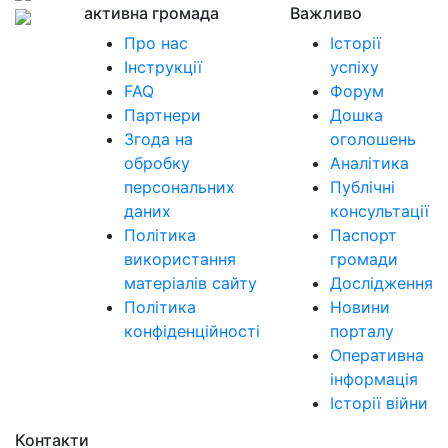
активна громада
Важливо
Про нас
Історії
Інструкції
успіху
FAQ
Форум
Партнери
Дошка
Згода на
оголошень
обробку
Аналітика
персональних
Публічні
даних
консультації
Політика
Паспорт
використання
громади
матеріалів сайту
Дослідження
Політика
Новини
конфіденційності
порталу
Оперативна
інформація
Історії війни
Контакти