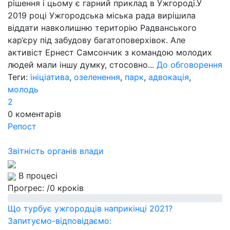
рішення і цьому є гарний приклад в Ужгороді.У
2019 році Ужгородська міська рада вирішила
віддати навколишню територію Радванського
кар‘єру під забудову багатоповерхівок. Але
активіст Ернест Самсончик з командою молодих
людей мали іншу думку, стосовно...
До обговорення
Теги:
ініціатива
,
озеленення
,
парк
,
адвокація
,
молодь
2
0
коментарів
Репост
Звітність органів влади
В процесі
Прогрес:
/0 кроків
Що турбує ужгородців наприкінці 2021?
Запитуємо-відповідаємо: