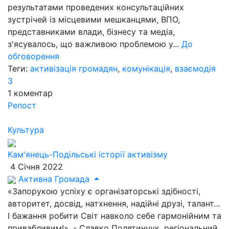
результатами проведених консультаційних
зустрічей із місцевими мешканцями, ВПО,
представниками влади, бізнесу та медіа,
з'ясувалось, що важливою проблемою у...
До
обговорення
Теги:
активізація громадян
,
комунікація
,
взаємодія
3
1
коментар
Репост
Культура
Кам'янець-Подільські історії активізму
4 Січня 2022
Активна Громада
«Запорукою успіху є організаторські здібності,
авторитет, досвід, натхнення, надійні друзі, талант…
І бажання робити Світ навколо себе гармонійним та
привабливим!», - Славко Полятинчук, регіональний