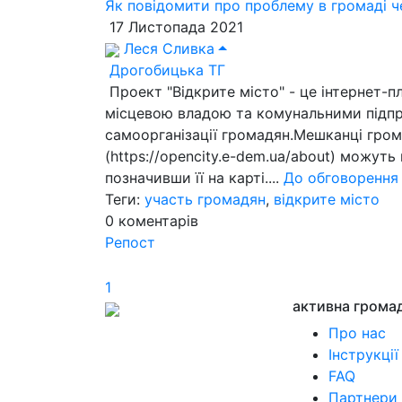
Як повідомити про проблему в громаді че
17 Листопада 2021
Леся Сливка
Дрогобицька ТГ
Проект "Відкрите місто" - це інтернет-п
місцевою владою та комунальними підп
самоорганізації громадян.Мешканці гро
(https://opencity.e-dem.ua/about) можут
позначивши її на карті....
До обговорення
Теги:
участь громадян
,
відкрите місто
0
коментарів
Репост
1
активна грома
Про нас
Інструкції
FAQ
Партнери