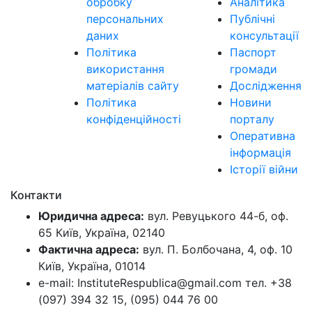
обробку
Аналітика
персональних
Публічні
даних
консультації
Політика
Паспорт
використання
громади
матеріалів сайту
Дослідження
Політика
Новини
конфіденційності
порталу
Оперативна
інформація
Історії війни
Контакти
Юридична адреса:
вул. Ревуцького 44-б, оф.
65 Київ, Україна, 02140
Фактична адреса:
вул. П. Болбочана, 4, оф. 10
Київ, Україна, 01014
e-mail: InstituteRespublica@gmail.com тел. +38
(097) 394 32 15, (095) 044 76 00